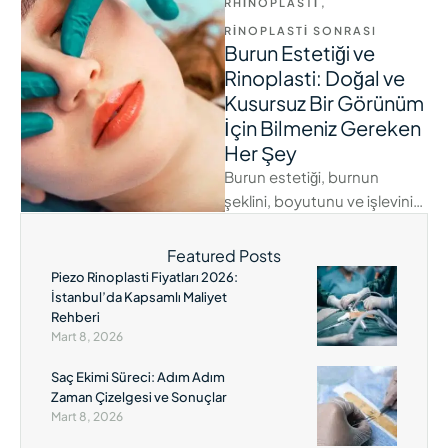
RHINOPLASTI
,
RINOPLASTI SONRASI
Burun Estetiği ve
Rinoplasti: Doğal ve
Kusursuz Bir Görünüm
İçin Bilmeniz Gereken
Her Şey
Burun estetiği, burnun
şeklini, boyutunu ve işlevini
iyileştirmek isteyenler için
popüler bir estetik
Featured Posts
operasyondur. Bu yazımızda
Piezo Rinoplasti Fiyatları 2026:
burun estetiği …
İstanbul’da Kapsamlı Maliyet
Rehberi
Mart 8, 2026
Saç Ekimi Süreci: Adım Adım
Zaman Çizelgesi ve Sonuçlar
Mart 8, 2026