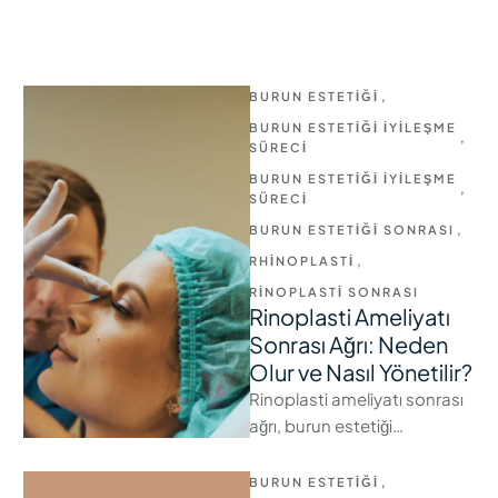
BURUN ESTETIĞI
,
BURUN ESTETIĞI İYILEŞME 
,
SÜRECI
BURUN ESTETIĞI İYILEŞME 
,
SÜRECI
BURUN ESTETIĞI SONRASI
,
RHINOPLASTI
,
RINOPLASTI SONRASI
Rinoplasti Ameliyatı
Sonrası Ağrı: Neden
Olur ve Nasıl Yönetilir?
Rinoplasti ameliyatı sonrası
ağrı, burun estetiği
yaptırmayı düşünen kişilerin
en çok merak ettiği konular
BURUN ESTETIĞI
,