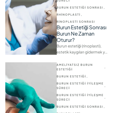
SÜRECI
BURUN ESTETIĞI SONRASI
,
RHINOPLASTI
,
RINOPLASTI SONRASI
Burun Estetiği Sonrası
Burun Ne Zaman
Oturur?
Burun estetiği (rinoplasti),
estetik kaygıları gidermek ya
da solunum problemlerini
düzeltmek amacıyla yapılan
AMELIYATSIZ BURUN 
,
cerrahi bir operasyondur.
ESTETIĞI
Ameliyat, kişiye …
BURUN ESTETIĞI
,
BURUN ESTETIĞI İYILEŞME 
,
SÜRECI
BURUN ESTETIĞI İYILEŞME 
,
SÜRECI
BURUN ESTETIĞI SONRASI
,