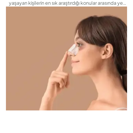
yaşayan kişilerin en sık araştırdığı konular arasında yer
alır. Rhinoplasty, burun kemiği ve kıkırdak yapısına
müdahale edilerek burnun hem estetik hem de
fonksiyonel açıdan yeniden şekillendirilmesini sağlayan
cerrahi bir işlemdir. Yüzün tam merkezinde yer alan
burun, kişinin ifadesini doğrudan etkilediği için yapılan
bu …