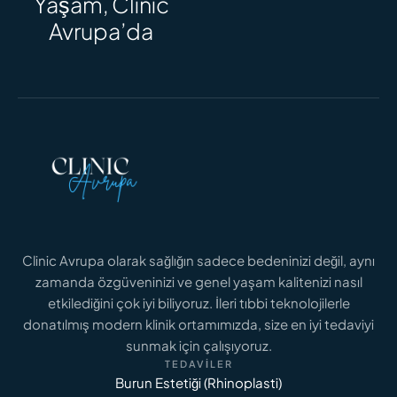
Yaşam, Clinic
Saç Ekimi Süreci: Adım Adım Zaman
Avrupa’da
Çizelgesi ve Sonuçlar
DAHA FAZLASINI OKU
Clinic Avrupa olarak sağlığın sadece bedeninizi değil, aynı
zamanda özgüveninizi ve genel yaşam kalitenizi nasıl
GENITAL ESTETIK FIYATLARI
Genital Estetik Fiyatları 2026: İstanbul İçin
etkilediğini çok iyi biliyoruz. İleri tıbbi teknolojilerle
Maliyet Analizi
donatılmış modern klinik ortamımızda, size en iyi tedaviyi
sunmak için çalışıyoruz.
TEDAVILER
DAHA FAZLASINI OKU
Burun Estetiği (Rhinoplasti)