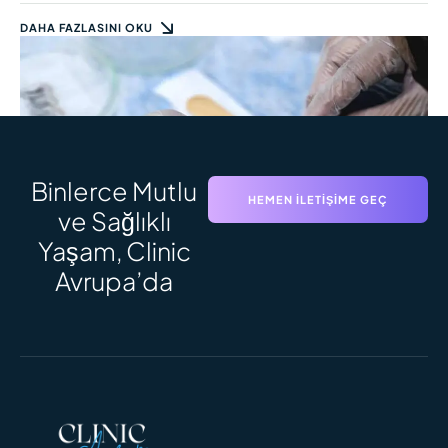
DAHA FAZLASINI OKU
Binlerce Mutlu
HEMEN İLETIŞIME GEÇ
ve Sağlıklı
Yaşam, Clinic
SAÇ EKIMI SÜRECI
Saç Ekimi Süreci: Adım Adım Zaman
Avrupa’da
Çizelgesi ve Sonuçlar
DAHA FAZLASINI OKU