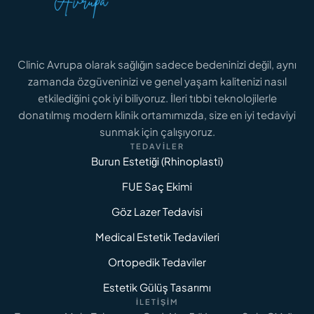
Clinic Avrupa olarak sağlığın sadece bedeninizi değil, aynı
zamanda özgüveninizi ve genel yaşam kalitenizi nasıl
GENITAL ESTETIK FIYATLARI
Genital Estetik Fiyatları 2026: İstanbul İçin
etkilediğini çok iyi biliyoruz. İleri tıbbi teknolojilerle
Maliyet Analizi
donatılmış modern klinik ortamımızda, size en iyi tedaviyi
sunmak için çalışıyoruz.
TEDAVILER
DAHA FAZLASINI OKU
Burun Estetiği (Rhinoplasti)
FUE Saç Ekimi
Göz Lazer Tedavisi
Medical Estetik Tedavileri
Ortopedik Tedaviler
Estetik Gülüş Tasarımı
İLETIŞIM