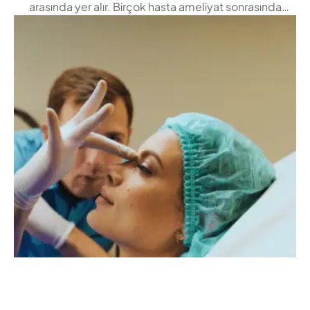
arasında yer alır. Birçok hasta ameliyat sonrasında
şiddetli ağrı yaşayacağını düşünse de, günümüzde
gelişmiş cerrahi teknikler sayesinde rinoplasti sonrası
ağrı genellikle hafif ve kontrol edilebilir düzeydedir.
Burun kemiği ve kıkırdak yapısına yapılan cerrahi
müdahale sonrası hissedilen ağrı, vücudun doğal
iyileşme sürecinin …