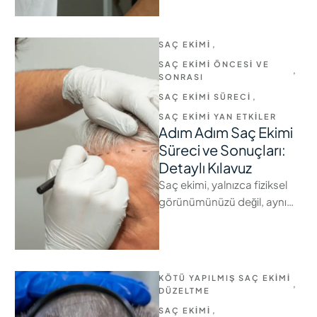
çözüm sunan ve estetik
görünümünüzü yenilemeye
yardımcı olan etkili bir …
SAÇ EKIMI
,
SAÇ EKIMI ÖNCESI VE 
,
SONRASI
SAÇ EKIMI SÜRECI
,
SAÇ EKIMI YAN ETKILER
Adım Adım Saç Ekimi
Süreci ve Sonuçları:
Detaylı Kılavuz
Saç ekimi, yalnızca fiziksel
görünümünüzü değil, aynı
zamanda kendinize olan
güveninizi de geri kazandıran
bir süreçtir. Bu yolculuğa …
KÖTÜ YAPILMIŞ SAÇ EKIMI 
,
DÜZELTME
SAÇ EKIMI
,