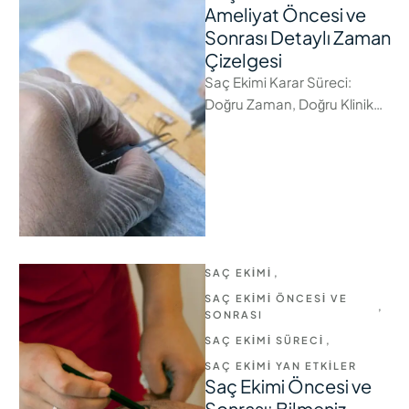
Ameliyat Öncesi ve
Sonrası Detaylı Zaman
Çizelgesi
Saç Ekimi Karar Süreci:
Doğru Zaman, Doğru Klinik
ve Gerçekçi Beklentiler Saç
ekimi, hayat kalitesini önemli
ölçüde artıran, …
SAÇ EKIMI
,
SAÇ EKIMI ÖNCESI VE 
,
SONRASI
SAÇ EKIMI SÜRECI
,
SAÇ EKIMI YAN ETKILER
Saç Ekimi Öncesi ve
Sonrası: Bilmeniz