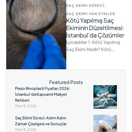
SAÇ EKIMI SÜRECI
,
SAÇ EKIMI YAN ETKILER
Kötü Yapılmış Saç
Ekiminin Düzeltilmesi:
İstanbul’da Çözümler
İçindekiler 1. Kötü Yapılmış
Saç Ekimi Nedir? Kötü
yapılmış saç ekimi, yanlış
teknikler, yetersiz cerrahi
beceriler veya uygun …
Featured Posts
Piezo Rinoplasti Fiyatları 2026:
İstanbul’da Kapsamlı Maliyet
Rehberi
Mart 8, 2026
Saç Ekimi Süreci: Adım Adım
Zaman Çizelgesi ve Sonuçlar
Mart 8, 2026