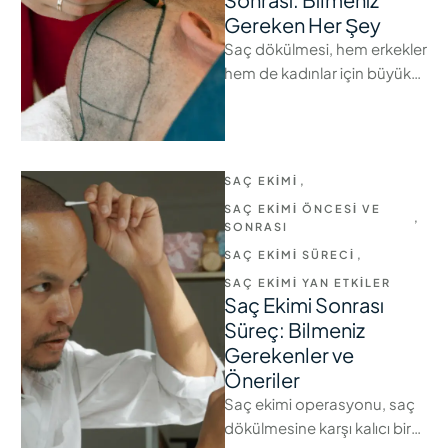
Gereken Her Şey
Saç dökülmesi, hem erkekler
hem de kadınlar için büyük
bir endişe kaynağı olabilir.
Neyse ki, saç ekimi
teknolojisindeki …
SAÇ EKIMI
,
SAÇ EKIMI ÖNCESI VE 
,
SONRASI
SAÇ EKIMI SÜRECI
,
SAÇ EKIMI YAN ETKILER
Saç Ekimi Sonrası
Süreç: Bilmeniz
Gerekenler ve
Öneriler
Saç ekimi operasyonu, saç
dökülmesine karşı kalıcı bir