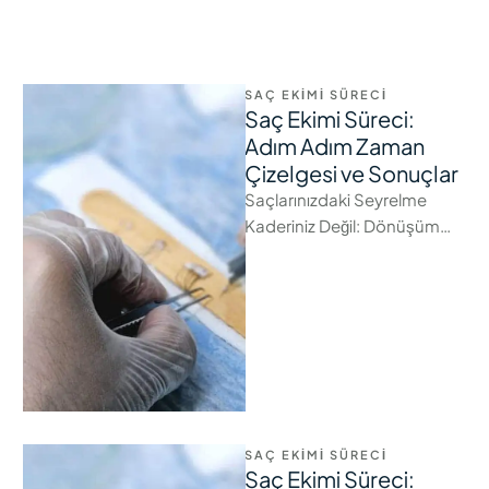
SAÇ EKIMI SÜRECI
Saç Ekimi Süreci:
Adım Adım Zaman
Çizelgesi ve Sonuçlar
Saçlarınızdaki Seyrelme
Kaderiniz Değil: Dönüşüm
Yolculuğuna İlk Adım Aynaya
her baktığınızda seyrekleşen
saç çizginizle veya
tepenizdeki açıklıkla
yüzleşmek, …
SAÇ EKIMI SÜRECI
Saç Ekimi Süreci: