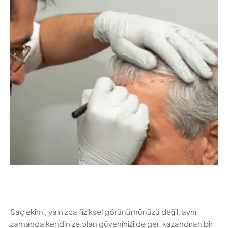
konusunda size net bir fikir verecektir. İşte saç ekimi
süreci ve sonuçlarını adım adım anlatan kapsamlı bir
rehber. İçindekiler 1. İlk Konsültasyon ve Planlama Saç
ekimi …
Saç ekimi, yalnızca fiziksel görünümünüzü değil, aynı
zamanda kendinize olan güveninizi de geri kazandıran bir