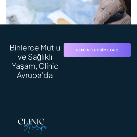
Binlerce Mutlu
HEMEN İLETIŞIME GEÇ
ve Sağlıklı
Yaşam, Clinic
SAÇ EKIMI SÜRECI
Saç Ekimi Süreci: Adım Adım Zaman
Avrupa’da
Çizelgesi ve Sonuçlar
DAHA FAZLASINI OKU