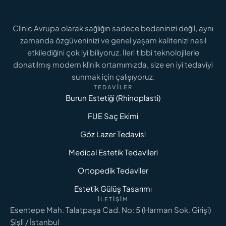
Clinic Avrupa olarak sağlığın sadece bedeninizi değil, aynı
zamanda özgüveninizi ve genel yaşam kalitenizi nasıl
GENITAL ESTETIK FIYATLARI
Genital Estetik Fiyatları 2026: İstanbul İçin
etkilediğini çok iyi biliyoruz. İleri tıbbi teknolojilerle
Maliyet Analizi
donatılmış modern klinik ortamımızda, size en iyi tedaviyi
sunmak için çalışıyoruz.
TEDAVILER
DAHA FAZLASINI OKU
Burun Estetiği (Rhinoplasti)
FUE Saç Ekimi
Göz Lazer Tedavisi
Medical Estetik Tedavileri
Ortopedik Tedaviler
Estetik Gülüş Tasarımı
İLETIŞIM
Esentepe Mah. Talatpaşa Cad. No: 5 (Harman Sok. Girişi)
Şişli / İstanbul