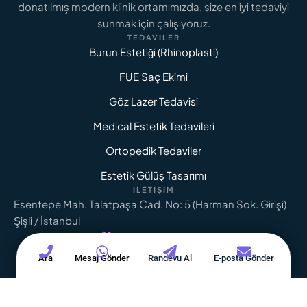
donatılmış modern klinik ortamımızda, size en iyi tedaviyi
sunmak için çalışıyoruz.
TEDAVILER
Burun Estetiği (Rhinoplasti)
FUE Saç Ekimi
Göz Lazer Tedavisi
Medical Estetik Tedavileri
Ortopedik Tedaviler
Estetik Gülüş Tasarımı
İLETIŞIM
Esentepe Mah. Talatpaşa Cad. No: 5 (Harman Sok. Girişi)
Şişli / İstanbul
+90 542 429 8830
Ara
Mesaj Gönder
Randevu Al
E-posta Gönder
info@clinicavrupa.com
-
Tüm Hakları
Leadout Dijital Tarafından
© 2026 - All Rights