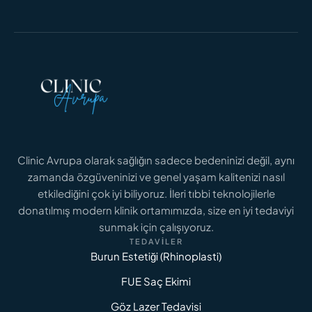
DAHA FAZLASINI OKU
Clinic Avrupa olarak sağlığın sadece bedeninizi değil, aynı
zamanda özgüveninizi ve genel yaşam kalitenizi nasıl
GENITAL ESTETIK FIYATLARI
Genital Estetik Fiyatları 2026: İstanbul İçin
etkilediğini çok iyi biliyoruz. İleri tıbbi teknolojilerle
Maliyet Analizi
donatılmış modern klinik ortamımızda, size en iyi tedaviyi
sunmak için çalışıyoruz.
TEDAVILER
DAHA FAZLASINI OKU
Burun Estetiği (Rhinoplasti)
FUE Saç Ekimi
Göz Lazer Tedavisi