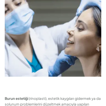
anlamıyla görülmesi ve burun şeklinin oturması zaman
alabilir. Peki, burun estetiği sonrası burun ne zaman
oturur? Bu süreç ne kadar sürer ve bu süre boyunca
nelere dikkat edilmesi gerekir? Bu …
Burun estetiği
(rinoplasti), estetik kaygıları gidermek ya da
solunum problemlerini düzeltmek amacıyla yapılan