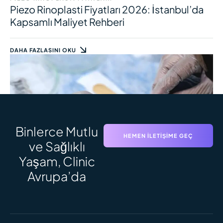
Piezo Rinoplasti Fiyatları 2026: İstanbul’da
Kapsamlı Maliyet Rehberi
DAHA FAZLASINI OKU
Binlerce Mutlu
HEMEN İLETIŞIME GEÇ
ve Sağlıklı
Yaşam, Clinic
SAÇ EKIMI SÜRECI
Saç Ekimi Süreci: Adım Adım Zaman
Avrupa’da
Çizelgesi ve Sonuçlar
DAHA FAZLASINI OKU