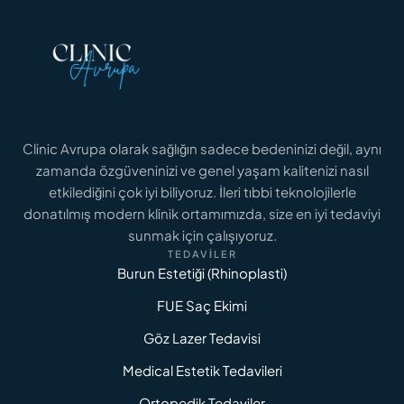
Clinic Avrupa olarak sağlığın sadece bedeninizi değil, aynı
zamanda özgüveninizi ve genel yaşam kalitenizi nasıl
GENITAL ESTETIK FIYATLARI
Genital Estetik Fiyatları 2026: İstanbul İçin
etkilediğini çok iyi biliyoruz. İleri tıbbi teknolojilerle
Maliyet Analizi
donatılmış modern klinik ortamımızda, size en iyi tedaviyi
sunmak için çalışıyoruz.
TEDAVILER
DAHA FAZLASINI OKU
Burun Estetiği (Rhinoplasti)
FUE Saç Ekimi
Göz Lazer Tedavisi
Medical Estetik Tedavileri
Ortopedik Tedaviler