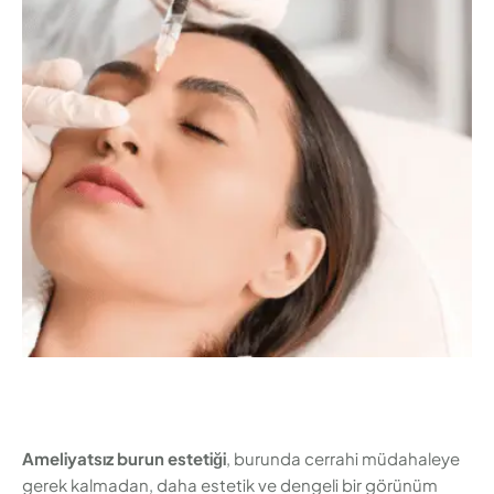
kullanılarak burun şekillendirilir. Ameliyatsız estetik,
burun yapısında küçük düzeltmeler isteyen kişiler için
idealdir ve cerrahi müdahalenin risklerine girmeden,
hızlı ve etkili sonuçlar sağlar. Bu yazıda, ameliyatsız
burun estetiği işleminin …
Ameliyatsız burun estetiği
, burunda cerrahi müdahaleye
gerek kalmadan, daha estetik ve dengeli bir görünüm