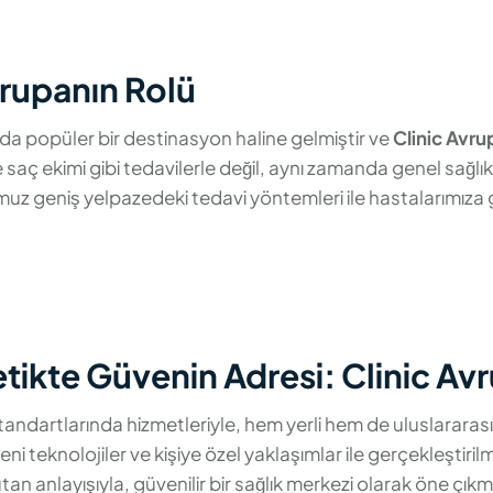
vrupanın Rolü
da popüler bir destinasyon haline gelmiştir ve
Clinic Avru
ve saç ekimi gibi tedavilerle değil, aynı zamanda genel sağlı
z geniş yelpazedeki tedavi yöntemleri ile hastalarımıza gü
etikte Güvenin Adresi: Clinic Av
tandartlarında hizmetleriyle, hem yerli hem de uluslararası h
 teknolojiler ve kişiye özel yaklaşımlar ile gerçekleştiril
an anlayışıyla, güvenilir bir sağlık merkezi olarak öne çıkm