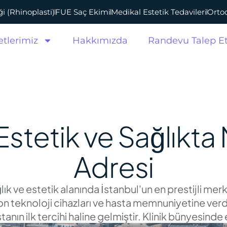
i (Rhinoplasti)
FUE Saç Ekimi
Medikal Estetik Tedavileri
Ortod
tlerimiz
Hakkımızda
Randevu Talep E
 Estetik ve Sağlıkt
Adresi
lık ve estetik alanında İstanbul'un en prestijli merk
 teknoloji cihazları ve hasta memnuniyetine verdi
anın ilk tercihi haline gelmiştir. Klinik bünyesinde 