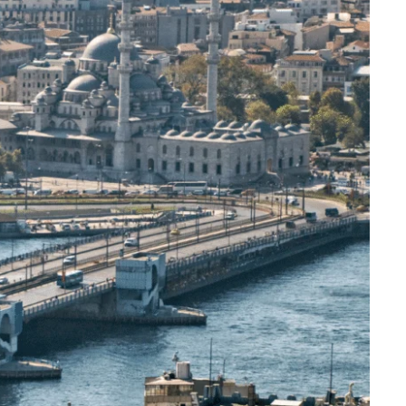
ic Avrupa, sunduğu
kezlerinden …