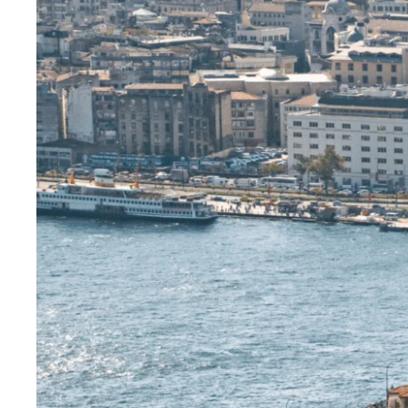
ekimi, göz sağlığ
geniş yelpaz