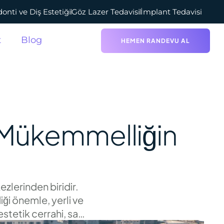
onti ve Diş Estetiği
Göz Lazer Tedavisi
İmplant Tedavisi
t
Blog
HEMEN RANDEVU AL
a Mükemmelliğin
ezlerinden biridir.
ği önemle, yerli ve
estetik cerrahi, saç