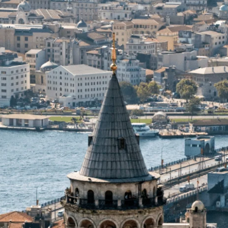
ı ve birçok diğer sağlık hizmeti sunulmaktadır. Clin
edeki tedavi seçenekleri ile sağlık turizminin mer