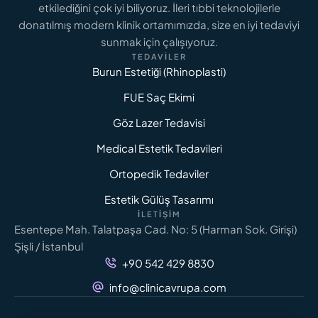
etkilediğini çok iyi biliyoruz. İleri tıbbi teknolojilerle
donatılmış modern klinik ortamımızda, size en iyi tedaviyi
sunmak için çalışıyoruz.
TEDAVILER
Burun Estetiği (Rhinoplasti)
FUE Saç Ekimi
Göz Lazer Tedavisi
Medical Estetik Tedavileri
Ortopedik Tedaviler
Estetik Gülüş Tasarımı
İLETIŞIM
Esentepe Mah. Talatpaşa Cad. No: 5 (Harman Sok. Girişi)
Şişli / İstanbul
+90 542 429 8830
info@clinicavrupa.com