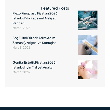
yeni bir cerrahi yöntemdir.
Geleneksel burun estetiği
Featured Posts
operasyonlarına kıyasla, çok
Piezo Rinoplasti Fiyatları 2026:
daha hassas …
İstanbul’da Kapsamlı Maliyet
Rehberi
Mart 8, 2026
Saç Ekimi Süreci: Adım Adım
Zaman Çizelgesi ve Sonuçlar
Mart 8, 2026
Genital Estetik Fiyatları 2026:
İstanbul İçin Maliyet Analizi
Mart 7, 2026