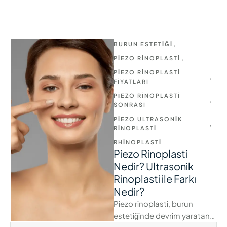
BURUN ESTETIĞI
,
PIEZO RINOPLASTI
,
PIEZO RINOPLASTI 
,
FIYATLARI
PIEZO RINOPLASTI 
,
SONRASI
PIEZO ULTRASONIK 
,
RINOPLASTI
RHINOPLASTI
Piezo Rinoplasti
Nedir? Ultrasonik
Rinoplasti ile Farkı
Nedir?
Piezo rinoplasti, burun
estetiğinde devrim yaratan