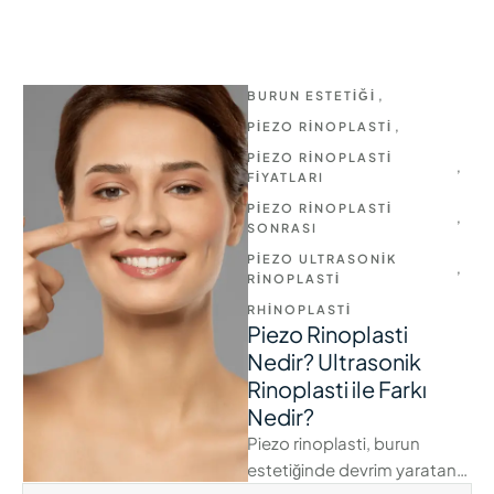
BURUN ESTETIĞI
,
PIEZO RINOPLASTI
,
PIEZO RINOPLASTI 
,
FIYATLARI
PIEZO RINOPLASTI 
,
SONRASI
PIEZO ULTRASONIK 
,
RINOPLASTI
RHINOPLASTI
Piezo Rinoplasti
Nedir? Ultrasonik
Rinoplasti ile Farkı
Nedir?
Piezo rinoplasti, burun
estetiğinde devrim yaratan