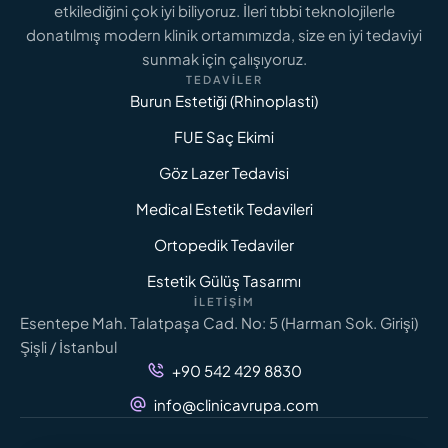
etkilediğini çok iyi biliyoruz. İleri tıbbi teknolojilerle
donatılmış modern klinik ortamımızda, size en iyi tedaviyi
sunmak için çalışıyoruz.
TEDAVILER
Burun Estetiği (Rhinoplasti)
FUE Saç Ekimi
Göz Lazer Tedavisi
Medical Estetik Tedavileri
Ortopedik Tedaviler
Estetik Gülüş Tasarımı
İLETIŞIM
Esentepe Mah. Talatpaşa Cad. No: 5 (Harman Sok. Girişi)
Şişli / İstanbul
+90 542 429 8830
info@clinicavrupa.com