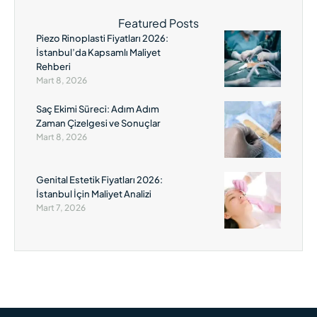
yeni bir cerrahi yöntemdir.
Geleneksel burun estetiği
Featured Posts
operasyonlarına kıyasla, çok
Piezo Rinoplasti Fiyatları 2026:
daha hassas …
İstanbul’da Kapsamlı Maliyet
Rehberi
Mart 8, 2026
Saç Ekimi Süreci: Adım Adım
Zaman Çizelgesi ve Sonuçlar
Mart 8, 2026
Genital Estetik Fiyatları 2026:
İstanbul İçin Maliyet Analizi
Mart 7, 2026