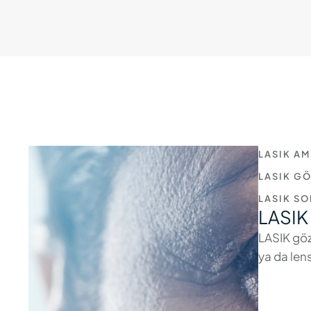
LASIK AM
LASIK GÖ
LASIK S
LASIK 
LASIK göz
ya da lens