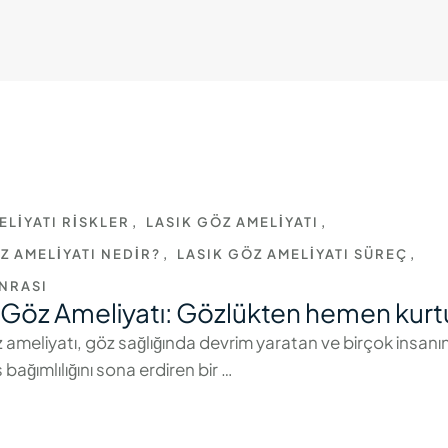
ELIYATI RISKLER
,
LASIK GÖZ AMELIYATI
,
Z AMELIYATI NEDIR?
,
LASIK GÖZ AMELIYATI SÜREÇ
,
ONRASI
Göz Ameliyatı: Gözlükten hemen kurtu
 ameliyatı, göz sağlığında devrim yaratan ve birçok insanı
 bağımlılığını sona erdiren bir …