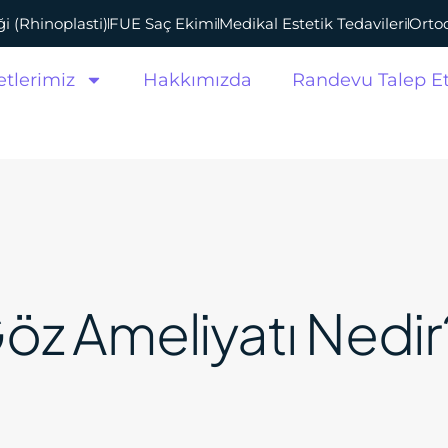
i (Rhinoplasti)
FUE Saç Ekimi
Medikal Estetik Tedavileri
Ortod
tlerimiz
Hakkımızda
Randevu Talep E
Göz Ameliyatı Nedir