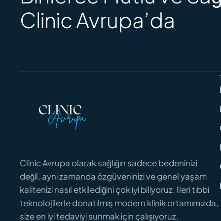
Clinic Avrupa’da
Clinic Avrupa olarak sağlığın sadece bedeninizi
değil, aynı zamanda özgüveninizi ve genel yaşam
kalitenizi nasıl etkilediğini çok iyi biliyoruz. İleri tıbbi
teknolojilerle donatılmış modern klinik ortamımızda,
size en iyi tedaviyi sunmak için çalışıyoruz.