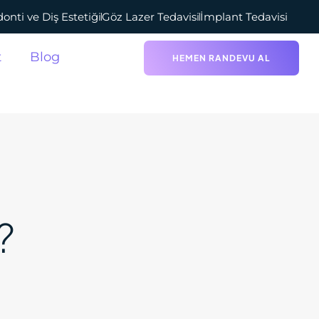
onti ve Diş Estetiği
Göz Lazer Tedavisi
İmplant Tedavisi
t
Blog
HEMEN RANDEVU AL
?