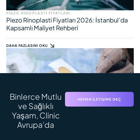
PIEZO RINOPLASTI FIYATLARI
Piezo Rinoplasti Fiyatları 2026: İstanbul’da
Kapsamlı Maliyet Rehberi
DAHA FAZLASINI OKU
Binlerce Mutlu
HEMEN İLETIŞIME GEÇ
ve Sağlıklı
Yaşam, Clinic
SAÇ EKIMI SÜRECI
Saç Ekimi Süreci: Adım Adım Zaman
Avrupa’da
Çizelgesi ve Sonuçlar