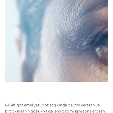
görme problemlerine kalıcı çözüm sunar. Lazerle
yapılan bu işlem, korneanın şeklinin değiştirilmesiyle
net bir görüş sağlar. Peki, LASIK göz ameliyatı nedir ve
kimler için uygundur? Ameliyat …
LASIK göz ameliyatı, göz sağlığında devrim yaratan ve
birçok insanın gözlük ya da lens bağımlılığını sona erdiren