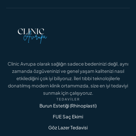
DAHA FAZLASINI OKU
Clinic Avrupa olarak sağlığın sadece bedeninizi değil, aynı
zamanda özgüveninizi ve genel yaşam kalitenizi nasıl
GENITAL ESTETIK FIYATLARI
Genital Estetik Fiyatları 2026: İstanbul İçin
etkilediğini çok iyi biliyoruz. İleri tıbbi teknolojilerle
Maliyet Analizi
donatılmış modern klinik ortamımızda, size en iyi tedaviyi
sunmak için çalışıyoruz.
TEDAVILER
DAHA FAZLASINI OKU
Burun Estetiği (Rhinoplasti)
FUE Saç Ekimi
Göz Lazer Tedavisi