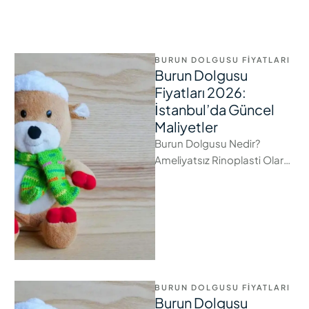
BURUN DOLGUSU FIYATLARI
Burun Dolgusu
Fiyatları 2026:
İstanbul’da Güncel
Maliyetler
Burun Dolgusu Nedir?
Ameliyatsız Rinoplasti Olarak
Neden Popüler? Son yıllarda
estetik dünyasında cerrahi
müdahalelere alternatif
olarak sunulan ameliyatsız …
BURUN DOLGUSU FIYATLARI
Burun Dolgusu