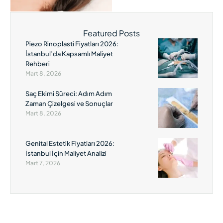
müdahaleye gerek
kalmadan, daha estetik ve
dengeli bir görünüm
Featured Posts
sağlamak için yapılan
Piezo Rinoplasti Fiyatları 2026:
İstanbul’da Kapsamlı Maliyet
işlemleri …
Rehberi
Mart 8, 2026
Saç Ekimi Süreci: Adım Adım
Zaman Çizelgesi ve Sonuçlar
Mart 8, 2026
Genital Estetik Fiyatları 2026:
İstanbul İçin Maliyet Analizi
Mart 7, 2026