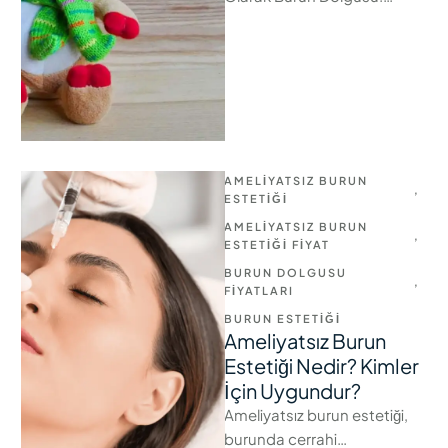
Cerrahiye Modern Bir
Alternatif Yüzün tam
merkezinde yer alan burun,
estetik dengenin …
AMELIYATSIZ BURUN 
,
ESTETIĞI
AMELIYATSIZ BURUN 
,
ESTETIĞI FIYAT
BURUN DOLGUSU 
,
FIYATLARI
BURUN ESTETIĞI
Ameliyatsız Burun
Estetiği Nedir? Kimler
İçin Uygundur?
Ameliyatsız burun estetiği,
burunda cerrahi