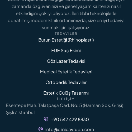
zamanda özgüveninizi ve genel yaşam kalitenizi nasıl
etkilediğini çok iyi biliyoruz. İleri tıbbi teknolojilerle
donatılmış modern klinik ortamımızda, size en iyi tedaviyi
sunmak için çalışıyoruz.
TEDAVILER
Burun Estetiği (Rhinoplasti)
FUE Saç Ekimi
Göz Lazer Tedavisi
Medical Estetik Tedavileri
Ortopedik Tedaviler
Estetik Gülüş Tasarımı
İLETIŞIM
Esentepe Mah. Talatpaşa Cad. No: 5 (Harman Sok. Girişi)
Şişli / İstanbul
+90 542 429 8830
info@clinicavrupa.com