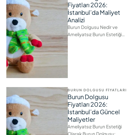
Fiyatları 2026:
İstanbul’da Maliyet
Analizi
Burun Dolgusu Nedir ve
Ameliyatsız Burun Estetiği
Gerçekten Mümkün mü? Yüz
estetiğinin merkezinde yer
alan burun, en küçük …
BURUN DOLGUSU FIYATLARI
Burun Dolgusu
Fiyatları 2026:
İstanbul’da Güncel
Maliyetler
Ameliyatsız Burun Estetiği
Olarak Burun Dolgusu: