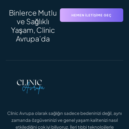
Binlerce Mutlu
HEMEN İLETIŞIME GEÇ
ve Sağlıklı
Yaşam, Clinic
SAÇ EKIMI SÜRECI
Saç Ekimi Süreci: Adım Adım Zaman
Avrupa’da
Çizelgesi ve Sonuçlar
DAHA FAZLASINI OKU
Clinic Avrupa olarak sağlığın sadece bedeninizi değil, aynı
zamanda özgüveninizi ve genel yaşam kalitenizi nasıl
GENITAL ESTETIK FIYATLARI
Genital Estetik Fiyatları 2026: İstanbul İçin
etkilediğini çok iyi biliyoruz. İleri tıbbi teknolojilerle