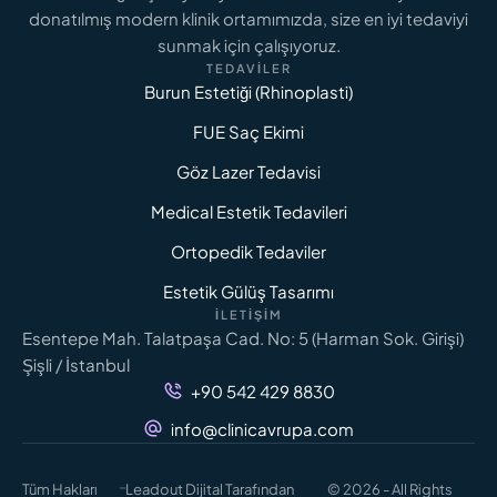
Maliyet Analizi
donatılmış modern klinik ortamımızda, size en iyi tedaviyi
sunmak için çalışıyoruz.
TEDAVILER
DAHA FAZLASINI OKU
Burun Estetiği (Rhinoplasti)
FUE Saç Ekimi
Göz Lazer Tedavisi
Medical Estetik Tedavileri
Ortopedik Tedaviler
Estetik Gülüş Tasarımı
İLETIŞIM
Esentepe Mah. Talatpaşa Cad. No: 5 (Harman Sok. Girişi)
Şişli / İstanbul
+90 542 429 8830
info@clinicavrupa.com
-
Tüm Hakları
Leadout Dijital Tarafından
© 2026 - All Rights