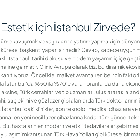
Estetik İçin İstanbul Zirvede?
ünüme kavuşmak ve sağlıklarına yatırım yapmak için dünyanı
in küresel başkenti yapan sır nedir? Cevap, sadece uygun m
aklı. İstanbul, tarihi dokusu ve modern yaşamın iç içe geçt
haline gelmiştir. Clinic Avrupa olarak biz, bu dinamik eko
anıtlıyoruz. Öncelikle, maliyet avantajı en belirgin faktör
yasla İstanbul’da %50 ila %70’e varan oranlarda daha ek
ksine, Türk cerrahları ve tıp uzmanları, uluslararası alanda 
rahi, saç ekimi ve göz lazer gibi alanlarda Türk doktorlarını
İstanbul’daki klinikler, son teknoloji medikal cihazlara ve
arına, en yeni nesil lazer cihazlarına kadar tüm güncel te
r. Bu, hastaların en modern ve etkili tedavilere erişebilmes
laşım imkanı sunar. Türk Hava Yolları gibi küresel bir ma