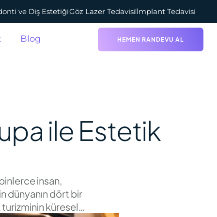
onti ve Diş Estetiği
Göz Lazer Tedavisi
İmplant Tedavisi
t
Blog
HEMEN RANDEVU AL
upa ile Estetik
binlerce insan,
n dünyanın dört bir
 turizminin küresel