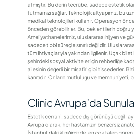
atmıştır. Bu derin tecrübe, sadece estetik ol
tutmamızı sağlar. Teknolojik altyapımız, bu uz
medikal teknolojileri kullanır. Operasyon ön
önceden görebilirler. Bu, beklentilerin doğru 
Ameliyathanelerimiz, uluslararası hijyen ve gü
sadece tıbbi süreçle sınırlı değildir. Uluslara
tüm ihtiyaçlarıyla yakından ilgilenir. Uçak bil
şehirdeki sosyal aktiviteler için rehberliğe ka
ailesinin değerli bir misafiri gibi hissederler. B
kanıtıdır. Onların mutluluğu ve memnuniyeti, bi
Clinic Avrupa’da Sunula
Estetik cerrahi, sadece dış görünüşü değil, ay
Avrupa olarak, her hastamızın benzersiz anato
İstanbul’daki kliniğimizde, en çok talep gören 