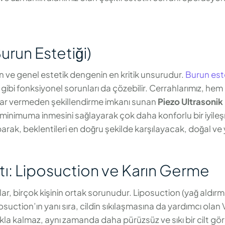
urun Estetiği)
 ve genel estetik dengenin en kritik unsurudur.
Burun este
bi fonksiyonel sorunları da çözebilir. Cerrahlarımız, hem
arar vermeden şekillendirme imkanı sunan
Piezo Ultrasonik
n minimuma inmesini sağlayarak çok daha konforlu bir iyil
rak, beklentileri en doğru şekilde karşılayacak, doğal ve 
tı: Liposuction ve Karın Germe
r, birçok kişinin ortak sorunudur. Liposuction (yağ aldırma
posuction’ın yanı sıra, cildin sıkılaşmasına da yardımcı olan 
la kalmaz, aynı zamanda daha pürüzsüz ve sıkı bir cilt gör