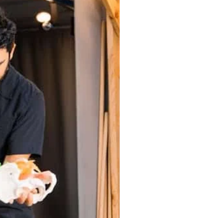
ynı zamanda kalite,
…