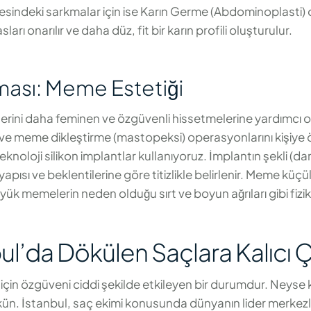
lgesindeki sarkmalar için ise Karın Germe (Abdominoplasti
arı onarılır ve daha düz, fit bir karın profili oluşturulur.
ması: Meme Estetiği
lerini daha feminen ve özgüvenli hissetmelerine yardımcı o
eme dikleştirme (mastopeksi) operasyonlarını kişiye öz
oloji silikon implantlar kullanıyoruz. İmplantın şekli (dam
yapısı ve beklentilerine göre titizlikle belirlenir. Meme kü
memelerin neden olduğu sırt ve boyun ağrıları gibi fiziksel
bul’da Dökülen Saçlara Kalıcı
çin özgüveni ciddi şekilde etkileyen bir durumdur. Neyse k
. İstanbul, saç ekimi konusunda dünyanın lider merkezleri