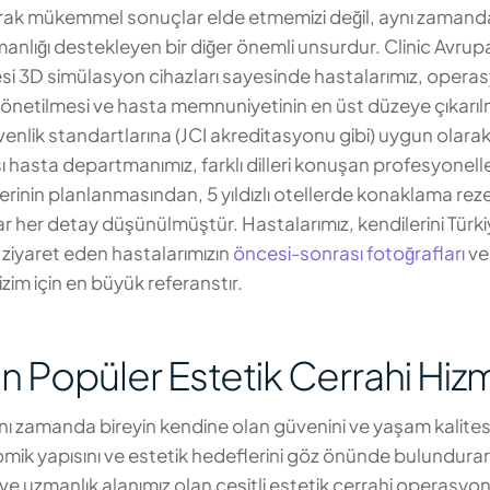
arak mükemmel sonuçlar elde etmemizi değil, aynı zamanda
manlığı destekleyen bir diğer önemli unsurdur. Clinic Avrup
cesi 3D simülasyon cihazları sayesinde hastalarımız, oper
yönetilmesi ve hasta memnuniyetinin en üst düzeye çıkarılma
venlik standartlarına (JCI akreditasyonu gibi) uygun olarak
rası hasta departmanımız, farklı dilleri konuşan profesyonel
etlerinin planlanmasından, 5 yıldızlı otellerde konaklama re
dar her detay düşünülmüştür. Hastalarımız, kendilerini Türkiy
izi ziyaret eden hastalarımızın
öncesi-sonrası fotoğrafları
ve
zim için en büyük referanstır.
n Popüler Estetik Cerrahi Hizm
nı zamanda bireyin kendine olan güvenini ve yaşam kalitesin
mik yapısını ve estetik hedeflerini göz önünde bulundura
ve uzmanlık alanımız olan çeşitli estetik cerrahi operasyonl