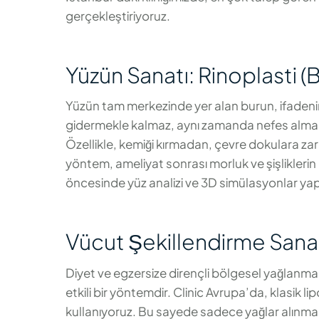
gerçekleştiriyoruz.
Yüzün Sanatı: Rinoplasti (B
Yüzün tam merkezinde yer alan burun, ifadenin
gidermekle kalmaz, aynı zamanda nefes alma gi
Özellikle, kemiği kırmadan, çevre dokulara z
yöntem, ameliyat sonrası morluk ve şişlikleri
öncesinde yüz analizi ve 3D simülasyonlar yapa
Vücut Şekillendirme Sana
Diyet ve egzersize dirençli bölgesel yağlanmala
etkili bir yöntemdir. Clinic Avrupa’da, klasik li
kullanıyoruz. Bu sayede sadece yağlar alınmak