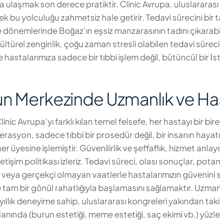
 ulaşmak son derece pratiktir. Clinic Avrupa, uluslararası 
u yolculuğu zahmetsiz hale getirir. Tedavi sürecini bir ta
me dönemlerinde Boğaz’ın eşsiz manzarasının tadını çıkarabi
u kültürel zenginlik, çoğu zaman stresli olabilen tedavi sür
e hastalarımıza sadece bir tıbbi işlem değil, bütüncül bir 
’un Merkezinde Uzmanlık ve Ha
linic Avrupa’yı farklı kılan temel felsefe, her hastayı bir bi
operasyon, sadece tıbbi bir prosedür değil, bir insanın ha
er üyesine işlemiştir. Güvenilirlik ve şeffaflık, hizmet anlayı
etişim politikası izleriz. Tedavi süreci, olası sonuçlar, pota
tler veya gerçekçi olmayan vaatlerle hastalarımızın güvenini
e tam bir gönül rahatlığıyla başlamasını sağlamaktır. Uzm
yıllık deneyime sahip, uluslararası kongreleri yakından tak
alanında (burun estetiği, meme estetiği, saç ekimi vb.) yüz