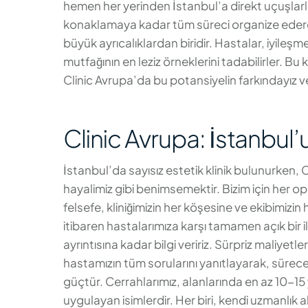
hemen her yerinden İstanbul’a direkt uçuşlarla
konaklamaya kadar tüm süreci organize ederek b
büyük ayrıcalıklardan biridir. Hastalar, iyileş
mutfağının en leziz örneklerini tadabilirler. B
Clinic Avrupa’da bu potansiyelin farkındayız v
Clinic Avrupa: İstanbul
İstanbul’da sayısız estetik klinik bulunurken, C
hayalimiz gibi benimsemektir. Bizim için her 
felsefe, kliniğimizin her köşesine ve ekibimizin h
itibaren hastalarımıza karşı tamamen açık bir il
ayrıntısına kadar bilgi veririz. Sürpriz maliye
hastamızın tüm sorularını yanıtlayarak, sürec
güçtür. Cerrahlarımız, alanlarında en az 10-15 
uygulayan isimlerdir. Her biri, kendi uzmanlık 