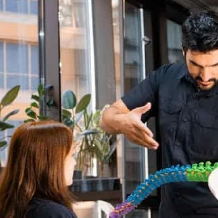
 nedir? Cevap, sadece uygun maliyetlerde değil, a
teknoloji ve eşsiz bir deneyimin birleşiminde saklı. 