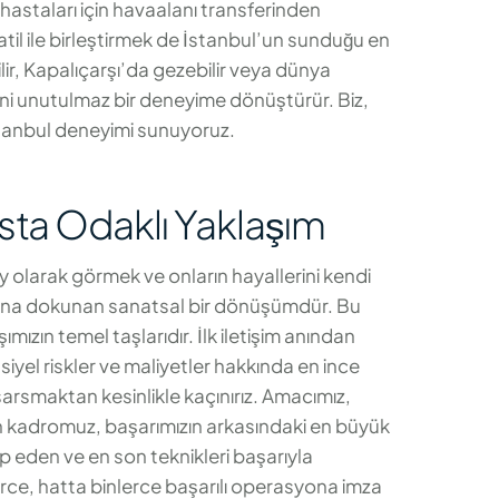
hastaları için havaalanı transferinden
til ile birleştirmek de İstanbul’un sunduğu en
lir, Kapalıçarşı’da gezebilir veya dünya
ecini unutulmaz bir deneyime dönüştürür. Biz,
İstanbul deneyimi sunuyoruz.
sta Odaklı Yaklaşım
rey olarak görmek ve onların hayallerini kendi
yatına dokunan sanatsal bir dönüşümdür. Bu
şımızın temel taşlarıdır. İlk iletişim anından
nsiyel riskler ve maliyetler hakkında en ince
 sarsmaktan kesinlikle kaçınırız. Amacımız,
an kadromuz, başarımızın arkasındaki en büyük
ip eden ve en son teknikleri başarıyla
lerce, hatta binlerce başarılı operasyona imza