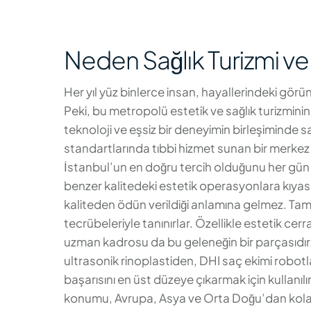
Neden Sağlık Turizmi ve 
Her yıl yüz binlerce insan, hayallerindeki gör
Peki, bu metropolü estetik ve sağlık turizmin
teknoloji ve eşsiz bir deneyimin birleşiminde s
standartlarında tıbbi hizmet sunan bir merkez 
İstanbul’un en doğru tercih olduğunu her gün k
benzer kalitedeki estetik operasyonlara kı
kaliteden ödün verildiği anlamına gelmez. Tam a
tecrübeleriyle tanınırlar. Özellikle estetik cer
uzman kadrosu da bu geleneğin bir parçasıdır. 
ultrasonik rinoplastiden, DHI saç ekimi robotl
başarısını en üst düzeye çıkarmak için kullanılı
konumu, Avrupa, Asya ve Orta Doğu’dan kolay u