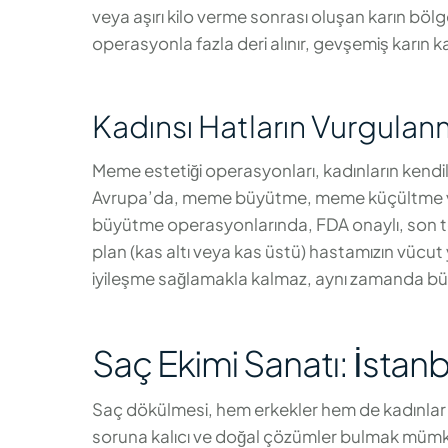
veya aşırı kilo verme sonrası oluşan karın bö
operasyonla fazla deri alınır, gevşemiş karın kasl
Kadınsı Hatların Vurgulan
Meme estetiği operasyonları, kadınların kendi
Avrupa’da, meme büyütme, meme küçültme ve m
büyütme operasyonlarında, FDA onaylı, son tekn
plan (kas altı veya kas üstü) hastamızın vücut 
iyileşme sağlamakla kalmaz, aynı zamanda büyük 
Saç Ekimi Sanatı: İstan
Saç dökülmesi, hem erkekler hem de kadınlar i
soruna kalıcı ve doğal çözümler bulmak mümkün