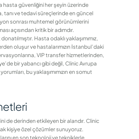
 hasta güvenliğini her şeyin üzerinde
a, tanı ve tedavi süreçlerinde en güncel
asyon sonrası muhtemel görünümlerini
sı açısından kritik bir adımdır.
 donatılmıştır. Hasta odaklı yaklaşımımız,
lerden oluşur ve hastalarımızın İstanbul’daki
zervasyonlarına, VIP transfer hizmetlerinden,
e’de bir yabancı gibi değil, Clinic Avrupa
 yorumları, bu yaklaşımımızın en somut
etleri
i de derinden etkileyen bir alandır. Clinic
rak kişiye özel çözümler sunuyoruz.
arını en son teknoloji ve tekniklerle