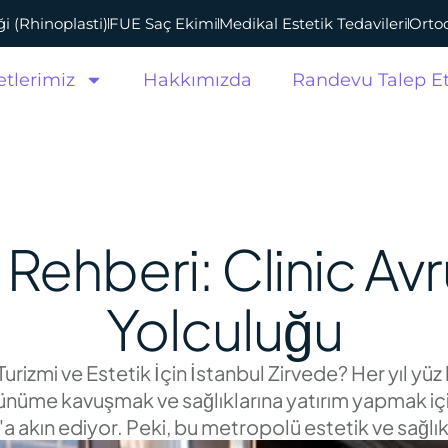
i (Rhinoplasti)
FUE Saç Ekimi
Medikal Estetik Tedavileri
Ortod
tlerimiz
Hakkımızda
Randevu Talep E
k Rehberi: Clinic Avr
Yolculuğu
urizmi ve Estetik İçin İstanbul Zirvede? Her yıl yüz 
ünüme kavuşmak ve sağlıklarına yatırım yapmak içi
a akın ediyor. Peki, bu metropolü estetik ve sağlık