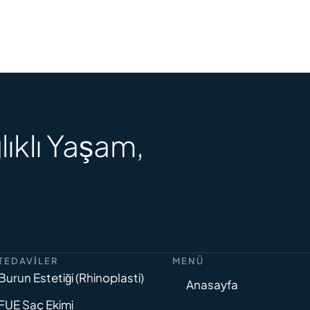
lıklı Yaşam,
TEDAVILER
MENÜ
Burun Estetiği (Rhinoplasti)
Anasayfa
FUE Saç Ekimi