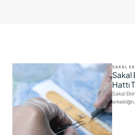
SAKAL EK
Sakal 
Hattı 
Sakal Eki
erkekliğin