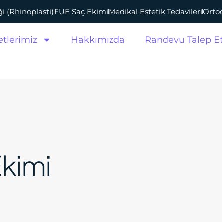
i (Rhinoplasti)
FUE Saç Ekimi
Medikal Estetik Tedavileri
Ortod
tlerimiz
Hakkımızda
Randevu Talep E
Ekimi