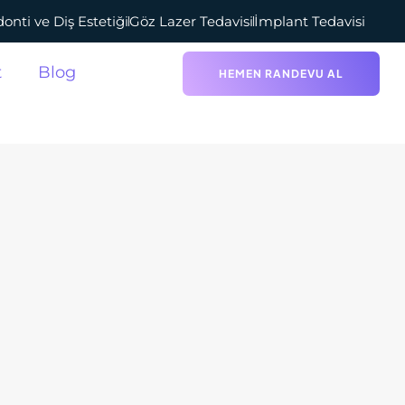
onti ve Diş Estetiği
Göz Lazer Tedavisi
İmplant Tedavisi
t
Blog
HEMEN RANDEVU AL