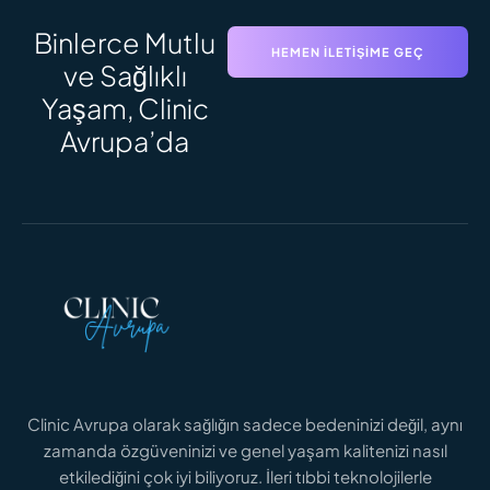
Binlerce Mutlu
HEMEN İLETIŞIME GEÇ
ve Sağlıklı
Yaşam, Clinic
SAÇ EKIMI SÜRECI
Saç Ekimi Süreci: Adım Adım Zaman
Avrupa’da
Çizelgesi ve Sonuçlar
DAHA FAZLASINI OKU
Clinic Avrupa olarak sağlığın sadece bedeninizi değil, aynı
zamanda özgüveninizi ve genel yaşam kalitenizi nasıl
GENITAL ESTETIK FIYATLARI
Genital Estetik Fiyatları 2026: İstanbul İçin
etkilediğini çok iyi biliyoruz. İleri tıbbi teknolojilerle