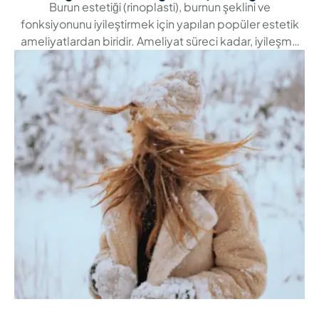
Burun estetiği (rinoplasti), burnun şeklini ve
fonksiyonunu iyileştirmek için yapılan popüler estetik
ameliyatlardan biridir. Ameliyat süreci kadar, iyileşme
dönemi de başarılı sonuçlar elde etmek açısından son
derece önemlidir. Rinoplasti yaptırmayı düşünen pek
çok kişi, ameliyatın hangi mevsimde yapılması
gerektiği konusunda tereddüt yaşayabilir. Peki, burun
estetiği için en uygun mevsim hangisidir? Mevsimlerin
iyileşme süreci üzerindeki etkileri …