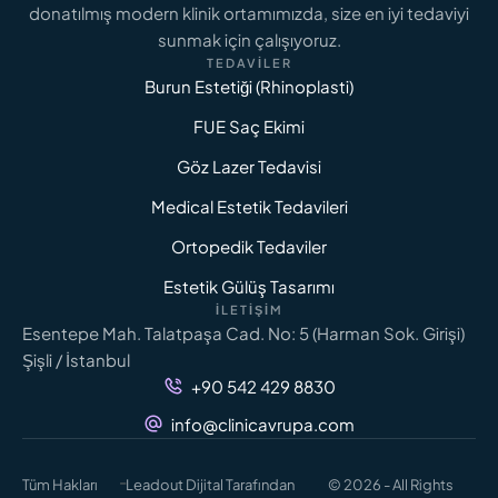
Maliyet Analizi
donatılmış modern klinik ortamımızda, size en iyi tedaviyi
sunmak için çalışıyoruz.
TEDAVILER
DAHA FAZLASINI OKU
Burun Estetiği (Rhinoplasti)
FUE Saç Ekimi
Göz Lazer Tedavisi
Medical Estetik Tedavileri
Ortopedik Tedaviler
Estetik Gülüş Tasarımı
İLETIŞIM
Esentepe Mah. Talatpaşa Cad. No: 5 (Harman Sok. Girişi)
Şişli / İstanbul
+90 542 429 8830
info@clinicavrupa.com
-
Tüm Hakları
Leadout Dijital Tarafından
© 2026 - All Rights