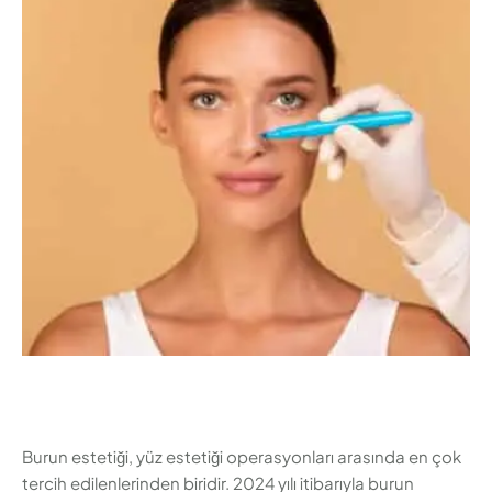
fiyatlarını belirleyen faktörlerden, farklı şehirlerdeki
fiyat farklılıklarından ve ameliyat öncesi dikkat edilmesi
gerekenlerden bahsedeceğiz. Burun Estetiği Fiyatlarını
Etkileyen Faktörler Burun estetiği fiyatları 2024 yılı
itibarıyla birçok faktöre bağlı olarak …
Burun estetiği, yüz estetiği operasyonları arasında en çok
tercih edilenlerinden biridir. 2024 yılı itibarıyla burun