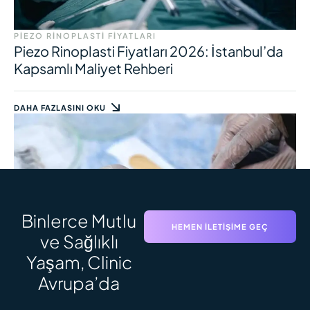
PIEZO RINOPLASTI FIYATLARI
Piezo Rinoplasti Fiyatları 2026: İstanbul’da
Kapsamlı Maliyet Rehberi
DAHA FAZLASINI OKU
Binlerce Mutlu
HEMEN İLETIŞIME GEÇ
ve Sağlıklı
Yaşam, Clinic
SAÇ EKIMI SÜRECI
Saç Ekimi Süreci: Adım Adım Zaman
Avrupa’da
Çizelgesi ve Sonuçlar