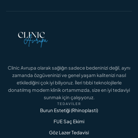
DAHA FAZLASINI OKU
Clinic Avrupa olarak sağlığın sadece bedeninizi değil, aynı
zamanda özgüveninizi ve genel yaşam kalitenizi nasıl
GENITAL ESTETIK FIYATLARI
Genital Estetik Fiyatları 2026: İstanbul İçin
etkilediğini çok iyi biliyoruz. İleri tıbbi teknolojilerle
Maliyet Analizi
donatılmış modern klinik ortamımızda, size en iyi tedaviyi
sunmak için çalışıyoruz.
TEDAVILER
DAHA FAZLASINI OKU
Burun Estetiği (Rhinoplasti)
FUE Saç Ekimi
Göz Lazer Tedavisi